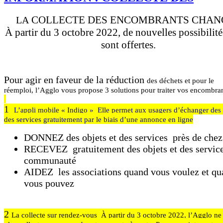
COLLECTE DES ENCOMBRANTS CHANG
L
A
À partir du 3 octobre 2022, de nouvelles possibilit
sont offertes.
Pour agir en faveur de la réduction
des déchets et pour le
réemploi,
l’Agglo vous propose 3 solutions
pour traiter vos encombran
1
L’appli mobile « Indigo »
Elle permet aux usagers d’échanger des 
des services
gratuitement par le biais d’une annonce en ligne
DONNEZ des objets et des services près de chez
RECEVEZ gratuitement des objets et des service
communauté
AIDEZ les associations quand vous voulez et qu
vous pouvez
2
La collecte sur rendez-vous
À partir du 3 octobre 2022, l’Agglo ne