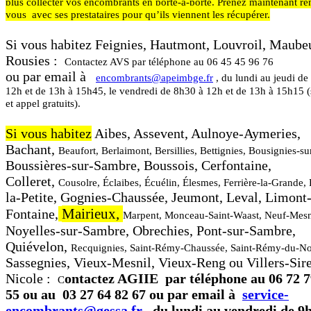
plus collecter vos
encombrants en porte-à-porte. Prenez maintenant re
vous
avec ses prestataires pour qu’ils viennent les récupérer.
Si vous habitez Feignies, Hautmont, Louvroil, Maube
Rousies :
Contactez AVS
par téléphone au
06 45 45 96 76
ou par email à
encombrants@apeimbge.fr
, du lundi au jeudi de
12h et de
13h à 15h45, le vendredi de 8h30 à 12h et de 13h à 15h15 (
et
appel gratuits).
Si vous habitez
Aibes, Assevent, Aulnoye-Aymeries,
Bachant,
Beaufort, Berlaimont, Bersillies, Bettignies, Bousignies-su
Boussières-sur-Sambre, Boussois, Cerfontaine,
Colleret,
Cousolre, Éclaibes, Écuélin, Élesmes, Ferrière-la-Grande, 
la-Petite, Gognies-Chaussée, Jeumont, Leval, Limont
Mairieux,
Fontaine,
Marpent, Monceau-Saint-Waast, Neuf-Mesn
Noyelles-sur-Sambre, Obrechies, Pont-sur-Sambre,
Quiévelon,
Recquignies, Saint-Rémy-Chaussée, Saint-Rémy-du-No
Sassegnies, Vieux-Mesnil, Vieux-Reng ou Villers-Sir
Nicole :
ontactez AGIIE
par téléphone au 06 72 7
C
55 ou au
03 27 64 82 67 ou par email à
service-
encombrants@gessa.fr
, du lundi au vendredi de 9