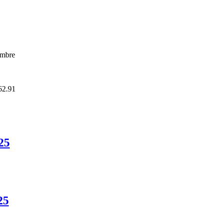
embre
62.91
25
25