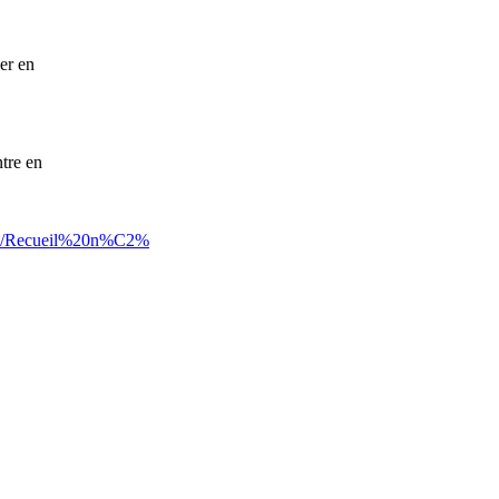
ser en
ntre en
file/Recueil%20n%C2%