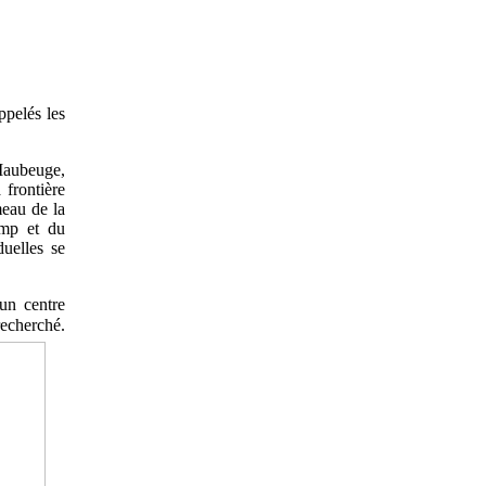
ppelés les
 Maubeuge,
 frontière
meau de la
amp et du
uelles se
un centre
recherché.