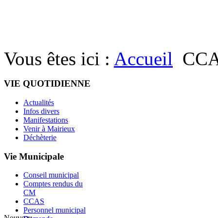
Vous êtes ici :
Accueil
CC
VIE QUOTIDIENNE
Actualités
Infos divers
Manifestations
Venir à Mairieux
Déchèterie
Vie Municipale
Conseil municipal
Comptes rendus du
CM
CCAS
Personnel municipal
Nouveau