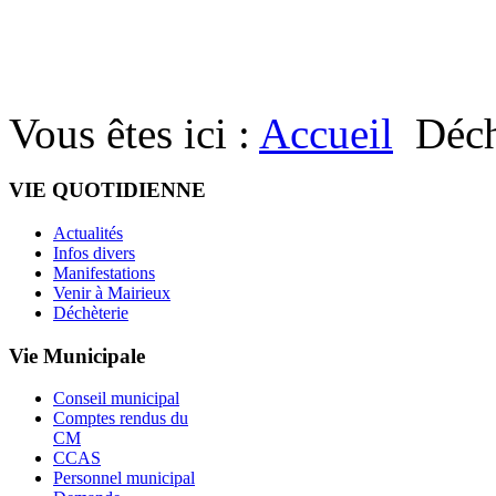
Vous êtes ici :
Accueil
Déch
VIE QUOTIDIENNE
Actualités
Infos divers
Manifestations
Venir à Mairieux
Déchèterie
Vie Municipale
Conseil municipal
Comptes rendus du
CM
CCAS
Personnel municipal