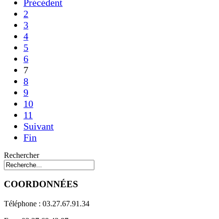
Précédent
2
3
4
5
6
7
8
9
10
11
Suivant
Fin
Rechercher
COORDONNÉES
Téléphone : 03.27.67.91.34